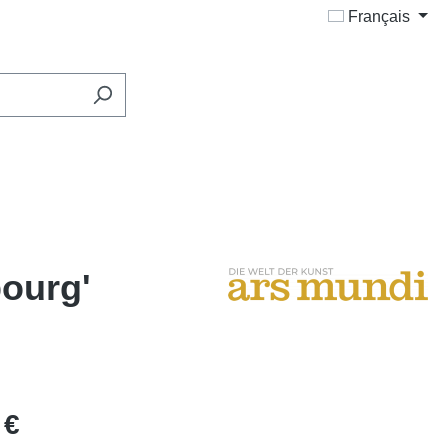
Français
ourg'
 €