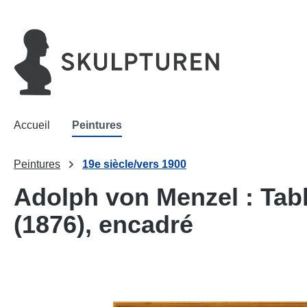
recherche
Passer à la navigation principale
Accueil
Peintures
Peintures
19e siècle/vers 1900
Adolph von Menzel : Tab
(1876), encadré
Ignorer la galerie d'images