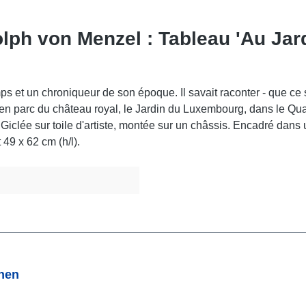
olph von Menzel : Tableau 'Au Ja
s et un chroniqueur de son époque. Il savait raconter - que ce s
cien parc du château royal, le Jardin du Luxembourg, dans le Quar
clée sur toile d'artiste, montée sur un châssis. Encadré dans u
49 x 62 cm (h/l).
onen